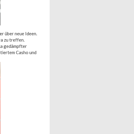
 er über neue Ideen.
a zu treffen.
uka gedämpfter
ntiertem Casho und