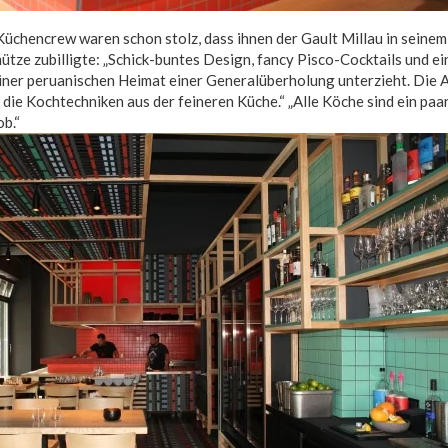
Küchencrew waren schon stolz, dass ihnen der Gault Millau in seine
tze zubilligte: „Schick-buntes Design, fancy Pisco-Cocktails und ei
iner peruanischen Heimat einer Generalüberholung unterzieht. Die A
 die Kochtechniken aus der feineren Küche.“ „Alle Köche sind ein pa
ob.“