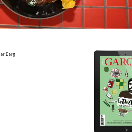
uer Berg
1