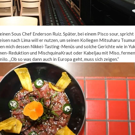
einen Sous Chef Enderson Ruiz. Später, bei einem Pisco sour, spricht
eisen nach Lima will er nutzen, um seinen Kollegen Mitsuharu Tsumur
ren mich dessen Nikkei-Tasting-Menüs und solche Gerichte wie in Y
en-Reduktion und MischquinaKraut oder Kabeljau mit Miso, ferme
ilo. „Ob so was dann auch in Europa geht, muss sich zeigen.“