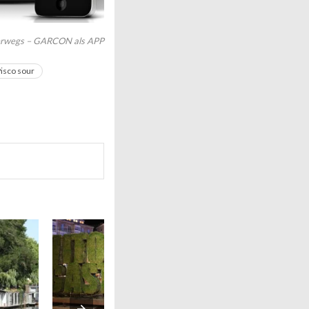
terwegs – GARCON als APP
isco sour