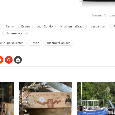
Genuss für un
Berlin
Essen
Juan Danilo
MischquinaKraut
peruanisch
P
südamerikanisch
elle Speisekarten
Essen
südamerikanisch