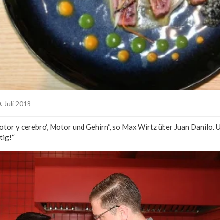
. Juli 2018
motor y cerebro‘, Motor und Gehirn“, so Max Wirtz über Juan Danilo. U
tig!“