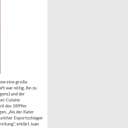
zene eine große
t war nötig, ihn zu
gens) und der
kei-Cuisine
Zeit des 1899er
en. „Als der Kater
 solcher Exportschlager
reitung“, erklärt Juan