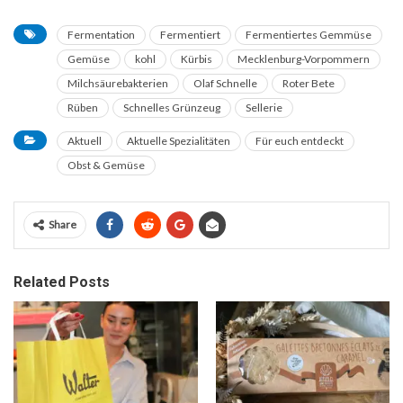
Fermentation
Fermentiert
Fermentiertes Gemmüse
Gemüse
kohl
Kürbis
Mecklenburg-Vorpommern
Milchsäurebakterien
Olaf Schnelle
Roter Bete
Rüben
Schnelles Grünzeug
Sellerie
Aktuell
Aktuelle Spezialitäten
Für euch entdeckt
Obst & Gemüse
Share
Related Posts