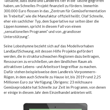
Tatsache, dass Bund und Landkreis tief in die Tasche gegriffen
haben, um Schnelles Projekt finanziell zu fördern. Immerhin
300.000 Euro flossen in das „Zentrum für Gemüsefermentation
im Trebeltal“, wie die Manufaktur offiziell heißt. Olaf Schnelle,
eher ein sachlicher Typ, dem Superlative nur selten über die
Lippen kommen, spricht in diesem Fall von einem
„sensationellen Programm“ und von „grandioser
Unterstützung“.
Seine Lobeshymne bezieht sich auf das Modellvorhaben
Land(auf)Schwung, mit dessen Hilfe Projekte gefördert
werden, die in strukturschwachen Regionen dazu beitragen,
Ressourcen zu erschließen, um den ländlichen Raum als
attraktiven Lebens- und Arbeitsort begreifbar zu machen.
Dafür stehen beispielsweise dem Landkreis Vorpommern-
Rügen, in dem auch Schnelle zu Hause ist, bis 2019 rund 2,25
Millionen Euro zur Verfügung. Übrigens: 23 milchsaure
Gemüseprodukte hat Schnelle zur Zeit im Programm, von denen
er einige in diesem Jahr dem Einzelhandel anbieten will.