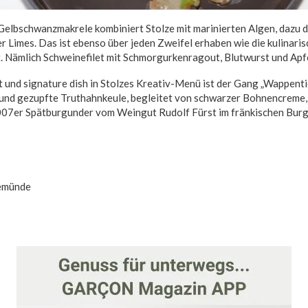
Gelbschwanzmakrele kombiniert Stolze mit marinierten Algen, dazu d
er Limes. Das ist ebenso über jeden Zweifel erhaben wie die kulinari
 Nämlich Schweinefilet mit Schmorgurkenragout, Blutwurst und Apf
 und signature dish in Stolzes Kreativ-Menü ist der Gang „Wappentier
t und gezupfte Truthahnkeule, begleitet von schwarzer Bohnencreme,
07er Spätburgunder vom Weingut Rudolf Fürst im fränkischen Burg
emünde