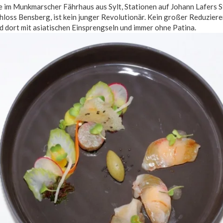
re im Munkmarscher Fährhaus aus Sylt, Stationen auf Johann Lafers 
hloss Bensberg, ist kein junger Revolutionär. Kein großer Reduzierer
und dort mit asiatischen Einsprengseln und immer ohne Patina.