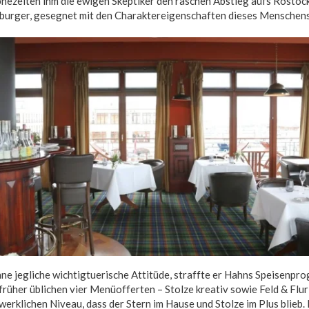
phezeiten ihm die ewigen Skeptiker den raschen Abstieg aufs Rost
burger, gesegnet mit den Charaktereigenschaften dieses Menschensc
ohne jegliche wichtigtuerische Attitüde, straffte er Hahns Speisenpr
früher üblichen vier Menüofferten – Stolze kreativ sowie Feld & Flur 
klichen Niveau, dass der Stern im Hause und Stolze im Plus blieb.