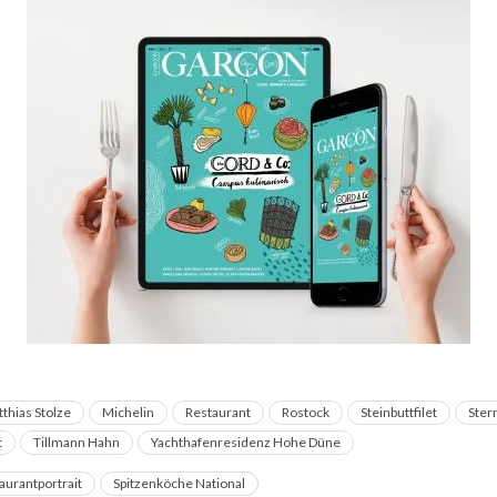
thias Stolze
Michelin
Restaurant
Rostock
Steinbuttfilet
Ster
t
Tillmann Hahn
Yachthafenresidenz Hohe Düne
aurantportrait
Spitzenköche National