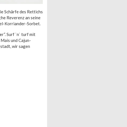
ie Schärfe des Rettichs
sche Reverenz an seine
el-Korriander-Sorbet.
“. Surf `n` turf mit
 Mais und Cajun-
stadt, wir sagen