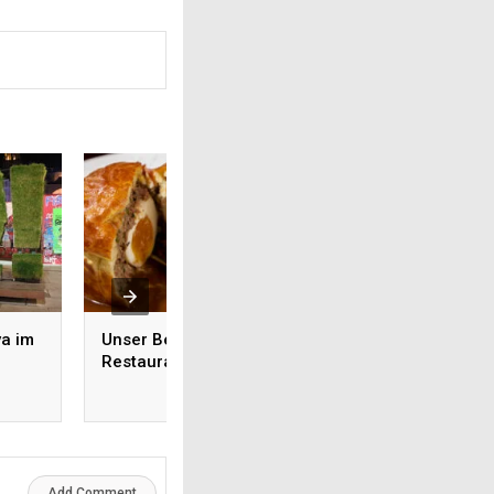
a im
Unser Berliner Teller im
Top 5 alkoholfreie
Restaurant Luzii
Weine, die gerade
Trend liegen
Add Comment