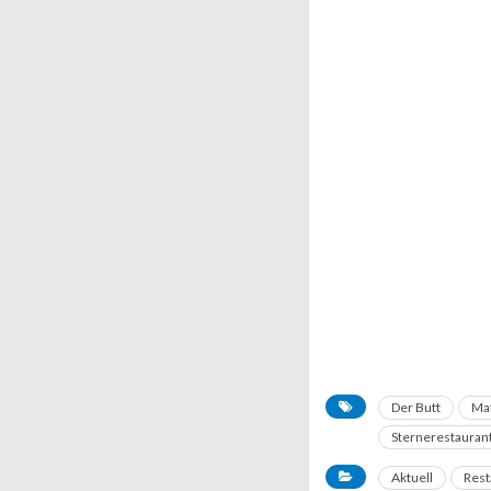
Der Butt
Mat
Sternerestauran
Aktuell
Rest