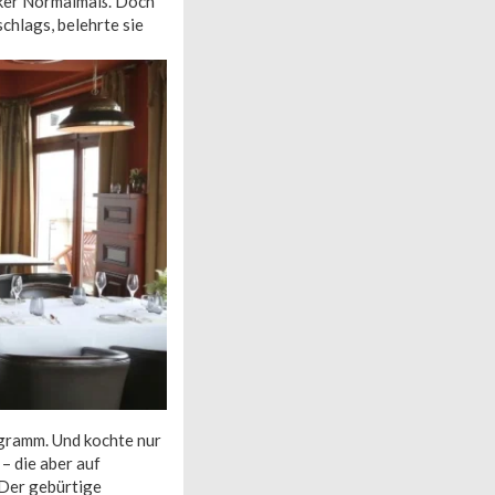
ocker Normalmaß. Doch
hlags, belehrte sie
ogramm. Und kochte nur
– die aber auf
 Der gebürtige