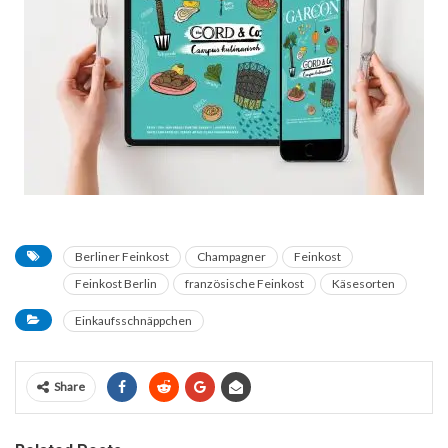
Berliner Feinkost
Champagner
Feinkost
Feinkost Berlin
französische Feinkost
Käsesorten
Einkaufsschnäppchen
Share